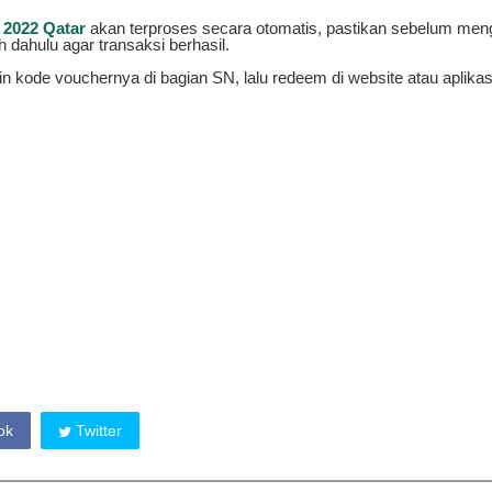
 2022 Qatar
akan terproses secara otomatis, pastikan sebelum meng
h dahulu agar transaksi berhasil.
in kode vouchernya di bagian SN, lalu redeem di website atau aplikasi
ok
Twitter