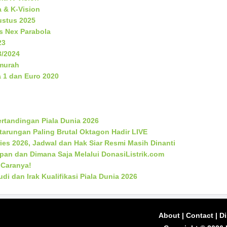
a & K-Vision
ustus 2025
s Nex Parabola
23
3/2024
rmurah
 1 dan Euro 2020
rtandingan Piala Dunia 2026
rtarungan Paling Brutal Oktagon Hadir LIVE
ies 2026, Jadwal dan Hak Siar Resmi Masih Dinanti
apan dan Dimana Saja Melalui DonasiListrik.com
 Caranya!
di dan Irak Kualifikasi Piala Dunia 2026
About
|
Contact
|
Di