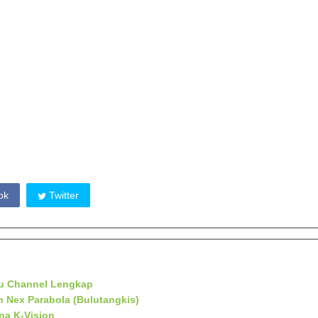
ok
Twitter
aru Channel Lengkap
n Nex Parabola (Bulutangkis)
na K-Vision