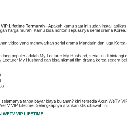
 VIP Lifetime Termurah
- Apakah kamu saat ini sudah install aplikas
ngan harga murah. Kamu bisa nonton sepuasnya serial drama Korea,
anan video yang menawarkan serial drama Mandarin dan juga Korea 
edang populer adalah My Lecturer My Husband, serial ini di bintangi 
 Lecturer My Husband dan bisa nikmati film drama korea segera bel
0
0
00
n selamanya tanpa bayar biaya bulanan? kini tersedia Akun WeTV V
V VIP Lifetime. Selengkapnya silahkan klik dibawah ini.
N WETV VIP LIFETIME