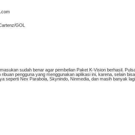
a.com
o/Cartenz/GOL
asukan sudah benar agar pembelian Paket K-Vision berhasil. Pulsap
ah ribuan pengguna yang menggunakan aplikasi ini, karena, selain bis
ya seperti Nex Parabola, Skynindo, Ninmedia, dan masih banyak lagi