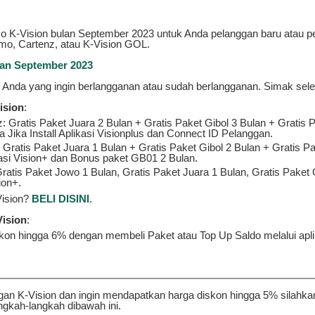
o K-Vision bulan September 2023 untuk Anda pelanggan baru atau p
o, Cartenz, atau K-Vision GOL.
an September 2023
uk Anda yang ingin berlangganan atau sudah berlangganan. Simak sel
ision
:
 Gratis Paket Juara 2 Bulan + Gratis Paket Gibol 3 Bulan + Gratis
Jika Install Aplikasi Visionplus dan Connect ID Pelanggan.
ratis Paket Juara 1 Bulan + Gratis Paket Gibol 2 Bulan + Gratis P
asi Vision+ dan Bonus paket GB01 2 Bulan.
tis Paket Jowo 1 Bulan, Gratis Paket Juara 1 Bulan, Gratis Paket 
ion+.
Vision?
BELI DISINI
.
ision
:
kon hingga 6% dengan membeli Paket atau Top Up Saldo melalui apli
an K-Vision dan ingin mendapatkan harga diskon hingga 5% silahka
langkah-langkah dibawah ini.