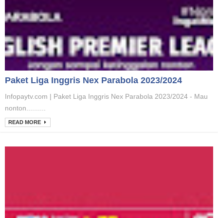
Paket Liga Inggris Nex Parabola 2023/2024
Infopaytv.com | Paket Liga Inggris Nex Parabola 2023/2024 - Mau
nonton..........
READ MORE