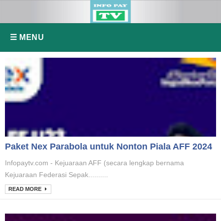
☰ MENU
Paket Nex Parabola untuk Nonton Piala AFF 2024
Infopaytv.com - Kejuaraan AFF (secara lengkap bernama
Kejuaraan Federasi Sepak..........
READ MORE